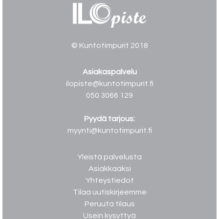
© Kuntotimpurit 2018
Asiakaspalvelu
ilopiste@kuntotimpurit.fi
050 3066 129
Pyydä tarjous:
myynti@kuntotimpurit.fi
Yleistä palvelusta
Asiakkaaksi
Yhteystiedot
Tilaa uutiskirjeemme
Peruuta tilaus
Usein kysyttyä