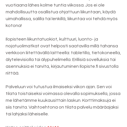
vuotiaana lähes kolme tuntia viikossa. Jos ei ole
mahdollisuutta osallistua ohjattuun liikuntaan, käydä
uimahallissa, salilla tai lenkillä, liikuntaa voi tehdä myös
kotona!
Ilopisteen liikuntatuokiot, kulttuuri, luonto- ja
nojatuolimatkat ovat helposti saatavilla millä tahansa
verkkoon liitettävällä laitteella: tabletilla, tietokoneella,
älytelevisiolla tai älypuhelimella. Erillisiä sovelluksia tai
asennuksia ei tarvita, kirjautuminen Ilopiste.fi sivustolla
riittää.
Palveluun voi tutustua ilmaiseksi viikon ajan. Sen voi
tilata toistaiseksi voimassa olevalla sopimuksella, jossa
me lähetämme kuukausittain laskun. Korttimaksuja ei
siis tarvita. Vaihtoehtona on tilata palvelu määräajaksi
tai lahjaksi läheiselle.