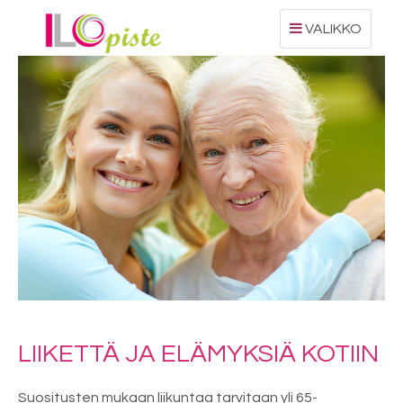
Toggle
VALIKKO
navigation
LIIKETTÄ JA ELÄMYKSIÄ KOTIIN
Suositusten mukaan liikuntaa tarvitaan yli 65-