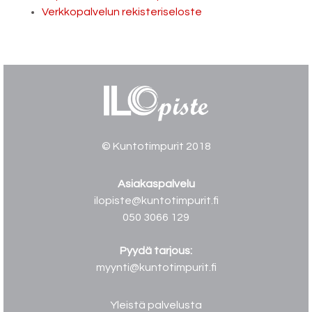
Verkkopalvelun rekisteriseloste
© Kuntotimpurit 2018
Asiakaspalvelu
ilopiste@kuntotimpurit.fi
050 3066 129
Pyydä tarjous:
myynti@kuntotimpurit.fi
Yleistä palvelusta