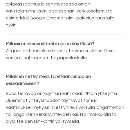
asiakassopimus ja sen myötä saa oman
käyttäjätunnuksen ja salasanan. Verkkoselaimista
esimerkiksi Google Chrome toimii palvelun taustalla
hyvin.
Millaisia maksuvaihtoehtoja on käytössä?
Organisaatioasiakkaita laskutamme kuukausittain
verkko-, sähköposti- tai paperilaskulla.
Millainen nettiyhteys tarvitaan jumppien
seuraamiseen?
Suositeltavaa on käyttää vähintään 2Mb:n yhteyttä.
Useimmat yhteysmuodot täyttävät tämän
vaatimuksen nykyisin. Nettiyhteys voi tulla langattoman
tai langallisen verkkoyhteyden kautta, mokkulalla tai
älylaitteiden sim-kortin välityksellä.