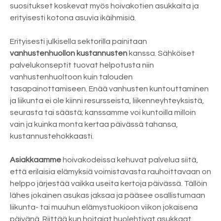
suositukset koskevat myös hoivakotien asukkaita ja
erityisesti kotona asuvia ikäihmisiä.
Erityisesti julkisella sektorilla painitaan
vanhustenhuollon kustannusten
kanssa. Sähköiset
palvelukonseptit tuovat helpotusta niin
vanhustenhuoltoon kuin talouden
tasapainottamiseen. Enää vanhusten kuntouttaminen
ja liikunta ei ole kiinni resursseista, liikenneyhteyksistä,
seurasta tai säästä; kanssamme voi kuntoilla milloin
vain ja kuinka monta kertaa päivässä tahansa,
kustannustehokkaasti.
Asiakkaamme
hoivakodeissa kehuvat palvelua siitä,
että erilaisia elämyksiä voimistavasta rauhoittavaan on
helppo järjestää vaikka useita kertoja päivässä. Tällöin
lähes jokainen asukas jaksaa ja pääsee osallistumaan
liikunta- tai muuhun elämystuokioon viikon jokaisena
päivänä. Riittää kun hoitajat huolehtivat asukkaat