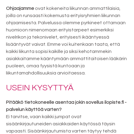
Ohjaajamme
ovat kokeneita liikunnan ammattilaisia,
joilla on runsaasti kokemusta erityisryhmien liikunnan
ohjaamisesta. Palvelussa olemme pyrkineet ottamaan
huomioon nimenomaan erityistarpeet esimerkiksi
nivelrikon ja tekonivelet, erityisesti ikääntyessä
lisääntyvät vaivat. Emme voi kuitenkaan taata, että
kaikki liikunta sopisi kaikille ja siksi kehotammekin
asiakkaitamme kääntymään ammattitaitoisen lääkärin
puoleen, omaa fyysistä kuntoaan ja
liikuntamahdollisuuksia arvioitaessa.
USEIN KYSYTTYÄ
Pitääkö tietokoneelle asentaa jokin sovellus ilopiste.fi -
palvelun käyttöä varten?
Ei tarvitse, vaan kaikki jumpat ovat
sisäänkirjautuneiden asiakkaiden käytössä täysin
vapaasti. Sisäänkirjautumista varten täytyy tehdä