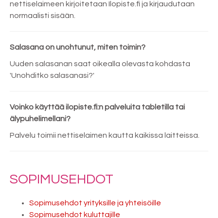
nettiselaimeen kirjoitetaan Ilopiste.fi ja kirjaudutaan
normaalisti sisään.
Salasana on unohtunut, miten toimin?
Uuden salasanan saat oikealla olevasta kohdasta
'Unohditko salasanasi?'
Voinko käyttää ilopiste.fi:n palveluita tabletilla tai
älypuhelimellani?
Palvelu toimii nettiselaimen kautta kaikissa laitteissa.
SOPIMUSEHDOT
Sopimusehdot yrityksille ja yhteisöille
Sopimusehdot kuluttajille