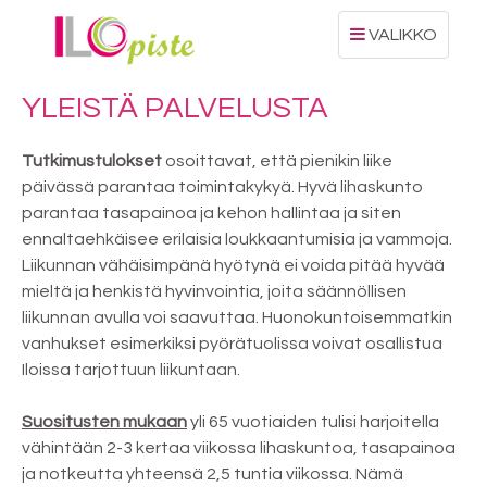
Toggle
VALIKKO
navigation
YLEISTÄ PALVELUSTA
Tutkimustulokset
osoittavat, että pienikin liike
päivässä parantaa toimintakykyä. Hyvä lihaskunto
parantaa tasapainoa ja kehon hallintaa ja siten
ennaltaehkäisee erilaisia loukkaantumisia ja vammoja.
Liikunnan vähäisimpänä hyötynä ei voida pitää hyvää
mieltä ja henkistä hyvinvointia, joita säännöllisen
liikunnan avulla voi saavuttaa. Huonokuntoisemmatkin
vanhukset esimerkiksi pyörätuolissa voivat osallistua
Iloissa tarjottuun liikuntaan.
Suositusten mukaan
yli 65 vuotiaiden tulisi harjoitella
vähintään 2-3 kertaa viikossa lihaskuntoa, tasapainoa
ja notkeutta yhteensä 2,5 tuntia viikossa. Nämä