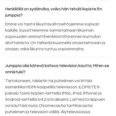
Henkilöllä on sydänvika, voiko hän tehdä ilopiste.fi:n
jumppia?
Emme voi taata liikuntavaihtoehtojemme sopivan
kaikille. Suosittelemme varmistamaan liikunnan
sopivuuden ammattihenkilöstöltä ennen kuntoilun
aloittamista. On tärkeää kuunnella omaa kehoaan ja
oloaan, mikä liikunta tuntuu sopivimmalta.
Jumppia olisi kätevä katsoa television kautta. Miten se
onnistuisi?
Tietokoneen, tabletin tai puhelimen voi liittää
esimerkiksi HDMI-kaapelilla televisioon. ILOPISTE.fi-
palvelu toimii Applen-laitteilla (Mac, iPad, iPhone) ja
Android-laitteilla (v4.2:sta alkaen). Laitteista riippuen
voi käyttää myös Chromecastia tai Miracastia
puhelimen ja television välillä. Älytelevisioissa