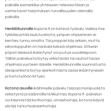
paikalle esimerkiksi yhteiseen televisiotilaan ja
varmistavat harjoituksen turvallisuuden olemalla
paikalla.
Henkilökunnalle
Ilopiste.fi on kätevä työkalu. Vaikka itse
tykkäisi pitää laulutuokioita, jumpan ohjaaminen ei
kenties tunnu omalta. Tai jumppari käy arkisin, mutta
viikonloppuihin on hankala keksiä ohjelmaa. Sitkeän
pöpön iskiessä ikääntynyt voi joutua vuodelepoon.
Tällöin palvelusta löytyy virkistävää tai rauhoittavaa
ohjelmaa vuoteen äärelle. Henkilökunnalle suunnatusta
ideapankista löytyy ajankohtaista asiaa ikääntyneisiin
ja hoitotyöhön liittyen.
Kotona asuville
ikäihmisille palvelu tarjoaa monipuolista
virkistystä ja säännöllistä liikuntaa. Ilopiste.fi -palvelun
voi käynnistää kotihoitaja, omaishoitaja, kotona käyvä
siistijä tai kotisairaanhoitaja.